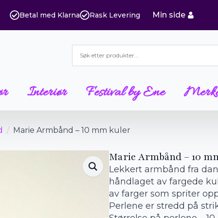
Min side
Betal med Klarna
Rask Levering
ør
Interiør
Festival by Ene
Merk
d
Marie Armbånd – 10 mm kuler
Marie Armbånd – 10 m
Lekkert armbånd fra da
håndlaget av fargede kul
av farger som spriter opp
Perlene er stredd på strik