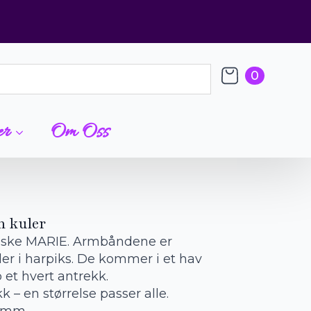
0
er
Om Oss
m kuler
nske MARIE. Armbåndene er
er i harpiks. De kommer i et hav
 et hvert antrekk.
k – en størrelse passer alle.