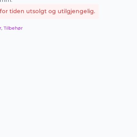
0 mm.
or tiden utsolgt og utilgjengelig.
r
,
Tilbehør