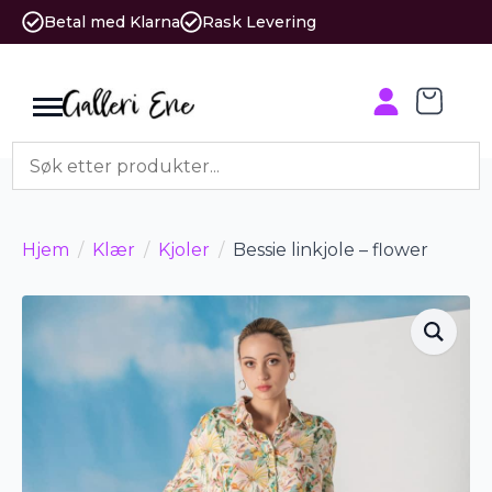
Betal med Klarna
Rask Levering
Hjem
Klær
Kjoler
Bessie linkjole – flower