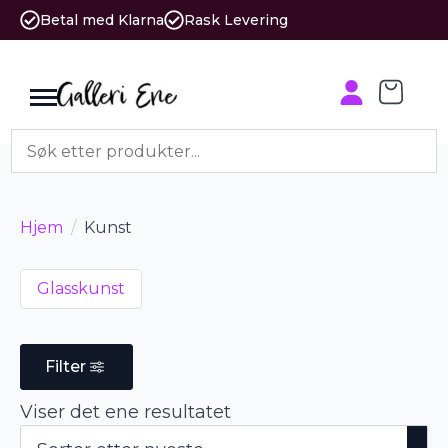
Betal med Klarna
Rask Levering
Hjem
Kunst
Glasskunst
Filter
Viser det ene resultatet