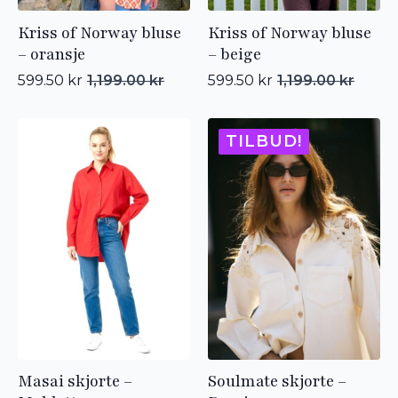
Kriss of Norway bluse
Kriss of Norway bluse
– oransje
– beige
599.50
kr
1,199.00
kr
599.50
kr
1,199.00
kr
Opprinnelig
Nåværende
Opprinnelig
Nåværende
pris
pris
pris
pris
var:
er:
var:
er:
1,199.00 kr.
599.50 kr.
1,199.00 kr.
599.50 kr.
TILBUD!
Masai skjorte –
Soulmate skjorte –