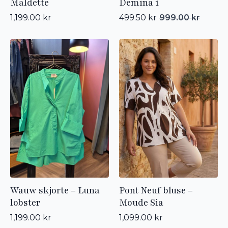
Maldette
Demina 1
1,199.00
kr
499.50
kr
999.00
kr
Opprinnelig
Nåværende
pris
pris
var:
er:
999.00 kr.
499.50 kr.
Wauw skjorte – Luna
Pont Neuf bluse –
lobster
Moude Sia
1,199.00
kr
1,099.00
kr