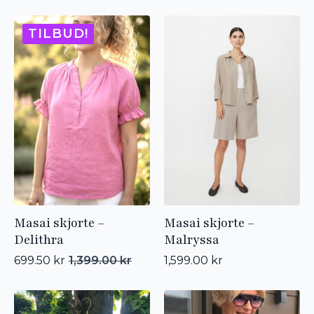
TILBUD!
Masai skjorte –
Masai skjorte –
Delithra
Malryssa
699.50
kr
1,399.00
kr
1,599.00
kr
Opprinnelig
Nåværende
pris
pris
var:
er:
1,399.00 kr.
699.50 kr.