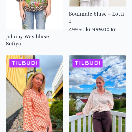
Soulmate bluse – Lotti
1
499.50
kr
999.00
kr
Opprinnelig
Nåværende
Johnny Was bluse –
pris
pris
Sofiya
var:
er:
999.00 kr.
499.50 kr.
TILBUD!
TILBUD!