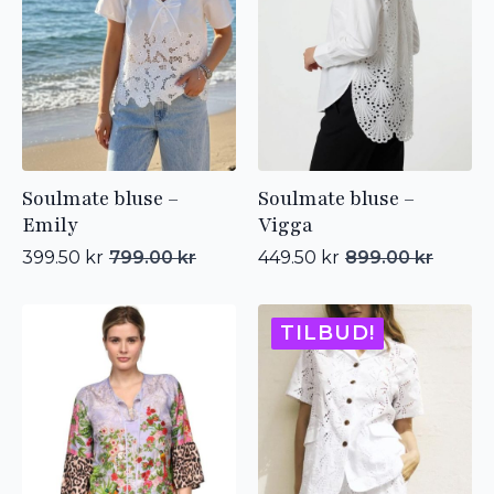
Soulmate bluse –
Soulmate bluse –
Emily
Vigga
399.50
kr
799.00
kr
449.50
kr
899.00
kr
Opprinnelig
Nåværende
Opprinnelig
Nåværende
pris
pris
pris
pris
var:
er:
var:
er:
799.00 kr.
399.50 kr.
899.00 kr.
449.50 kr.
TILBUD!