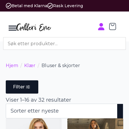
Betal med Klarna
Rask Levering
Hjem
Klær
Bluser & skjorter
Filter
Sortert
Viser 1–16 av 32 resultater
etter
nyeste