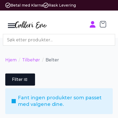
Betal med Klarna
Rask Levering
Hjem
Tilbehør
Belter
Filter
Fant ingen produkter som passet
med valgene dine.