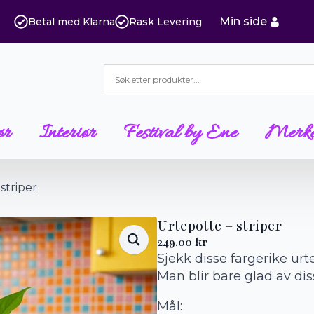
Min side
Betal med Klarna
Rask Levering
ør
Interiør
Festival by Ene
Merk
striper
Urtepotte – striper
249.00
kr
Sjekk disse fargerike urt
Man blir bare glad av dis
Mål: