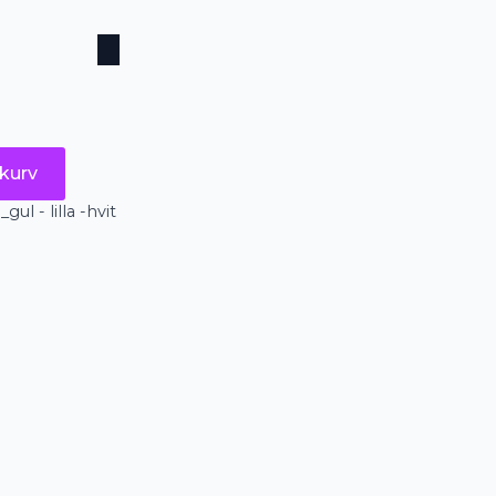
kurv
ul - lilla -hvit