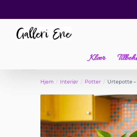
Klær
Tilbeh
Hjem
Interiør
Potter
Urtepotte – 