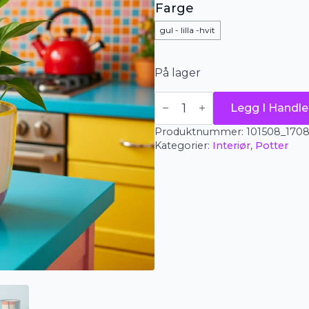
Farge
gul - lilla -hvit
På lager
Urtepotte
Legg I Handle
-
striper
Produktnummer:
101508_1708_g
antall
Kategorier:
Interiør
,
Potter