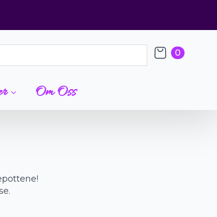
0
er
Om Oss
epottene!
se.