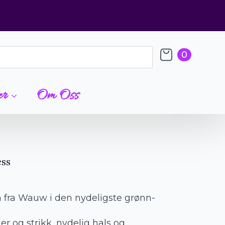
0
er
Om Oss
ess
n fra Wauw i den nydeligste grønn-
r og strikk, nydelig hals og