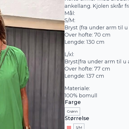
ankellang. Kjolen skrår fr
Mål:
S/M:
Bryst (fra under arm til 
Over hofte: 70 cm
Lengde: 130 cm
L/xl:
Bryst(fra under arm til u
Over hofte: 77 cm
Lengde: 137 cm
Materiale:
100% bomull
Farge
Grønn
Størrelse
l/xl
S/M