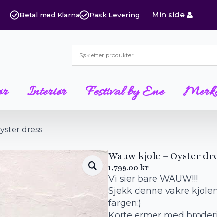
Min side
Betal med Klarna
Rask Levering
ør
Interiør
Festival by Ene
Merk
yster dress
Wauw kjole – Oyster dr
1,799.00
kr
Vi sier bare WAUW!!!
Sjekk denne vakre kjole
fargen:)
Korte ermer med broderie