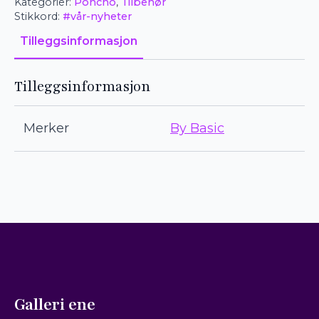
melange
Kategorier:
Poncho
,
Tilbehør
antall
Stikkord:
#vår-nyheter
Tilleggsinformasjon
Tilleggsinformasjon
Merker
By Basic
Galleri ene