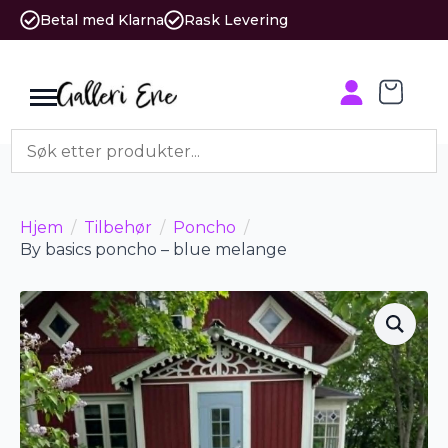
Betal med Klarna
Rask Levering
Hjem
Tilbehør
Poncho
By basics poncho – blue melange