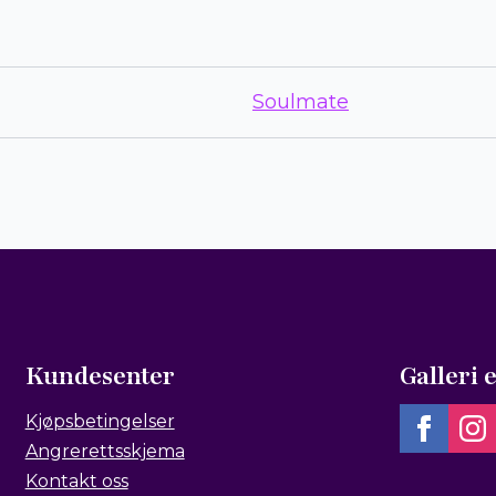
Soulmate
Kundesenter
Galleri 
Kjøpsbetingelser
Angrerettsskjema
Kontakt oss