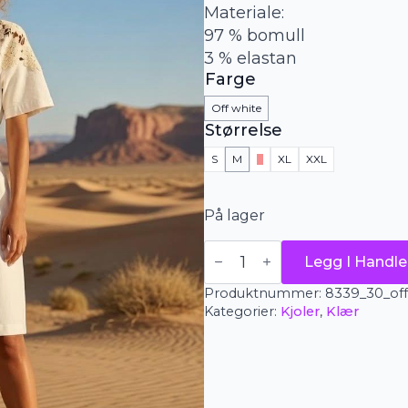
Materiale:
97 % bomull
3 % elastan
Farge
Off white
Størrelse
S
M
L
XL
XXL
På lager
Soulmate
Legg I Handle
kjole
-
Produktnummer:
8339_30_of
Demina
2
Kategorier:
Kjoler
,
Klær
antall