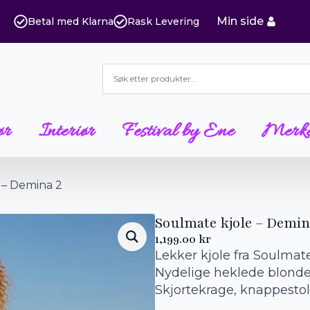
Min side
Betal med Klarna
Rask Levering
ør
Interiør
Festival by Ene
Merk
 – Demina 2
Soulmate kjole – Demin
1,199.00
kr
Lekker kjole fra Soulmate
Nydelige heklede blonder
Skjortekrage, knappestolp