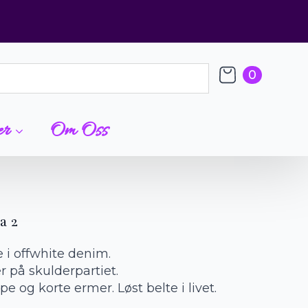
0
er
Om Oss
a 2
 i offwhite denim.
 på skulderpartiet.
e og korte ermer. Løst belte i livet.