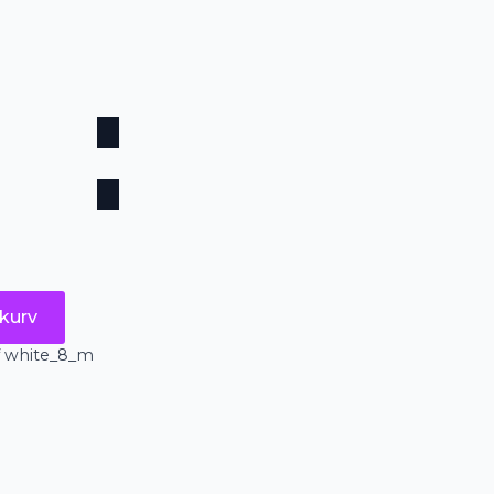
kurv
f white_8_m