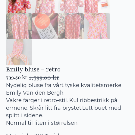
Emily bluse – retro
1,599.00
kr
799.50
kr
Opprinnelig
Nåværende
Nydelig bluse fra vårt tyske kvalitetsmerke
pris
pris
var:
er:
Emily Van den Bergh.
1,599.00 kr.
799.50 kr.
Vakre farger i retro-stil. Kul ribbestrikk på
ermene. Skrår litt fra brystet.Lett buet med
splitt i sidene.
Normal til liten i størrelsen.