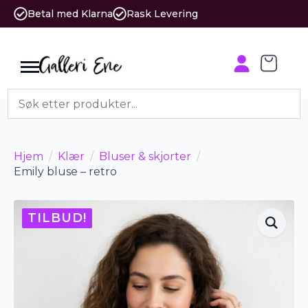
Betal med Klarna
Rask Levering
Hjem
Klær
Bluser & skjorter
Emily bluse – retro
TILBUD!