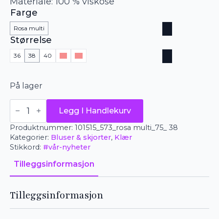
Materiale: 100 % viskose
Farge
Rosa multi
Størrelse
36
38
40
42
44
På lager
Emily
Legg I Handlekurv
bluse
-
Produktnummer:
101515_573_rosa multi_75_ 38
retro
antall
Kategorier:
Bluser & skjorter
,
Klær
Stikkord:
#vår-nyheter
Tilleggsinformasjon
Tilleggsinformasjon