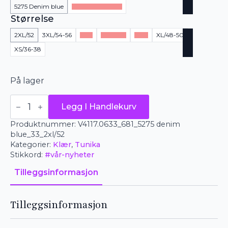
5275 Denim blue
5999 NAVY BLUE
Størrelse
2XL/52
3XL/54-56
L/46
M/42-44
S/40
XL/48-50
XS/36-38
På lager
Pont
Legg I Handlekurv
Neuf
tunika
Produktnummer:
V4117.0633_681_5275 denim
-
Magrethe
blue_33_2xl/52
Sia
Kategorier:
Klær
,
Tunika
antall
Stikkord:
#vår-nyheter
Tilleggsinformasjon
Tilleggsinformasjon