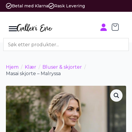
Betal med Klarna
Rask Levering
Hjem
Klær
Bluser & skjorter
Masai skjorte – Malryssa