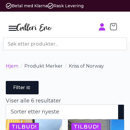
Betal med Klarna
Rask Levering
Hjem
Produkt Merker
Kriss of Norway
Filter
Sortert
Viser alle 6 resultater
etter
nyeste
TILBUD!
TILBUD!