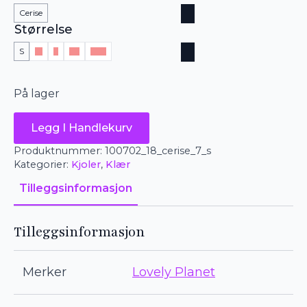
Cerise
Størrelse
S
M
L
XL
XXL
På lager
Lovely
Legg I Handlekurv
Planet
-
Produktnummer:
100702_18_cerise_7_s
selekjole
Kategorier:
Kjoler
,
Klær
antall
Tilleggsinformasjon
Tilleggsinformasjon
Merker
Lovely Planet