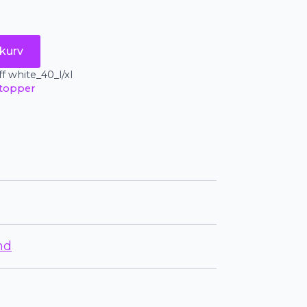
kurv
f white_40_l/xl
 topper
nd