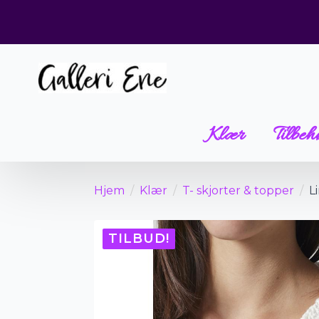
Klær
Tilbeh
Hjem
Klær
T- skjorter & topper
L
TILBUD!