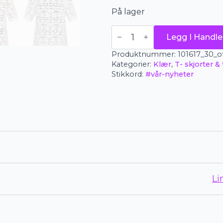
På lager
Lind
Legg I Handle
topp
-
Produktnummer:
101617_30_of
Florina
antall
Kategorier:
Klær
,
T- skjorter &
Stikkord:
#vår-nyheter
Li