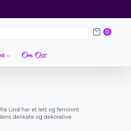
0
er
Om Oss
ra Lind har et lett og feminint
dens delikate og dekorative