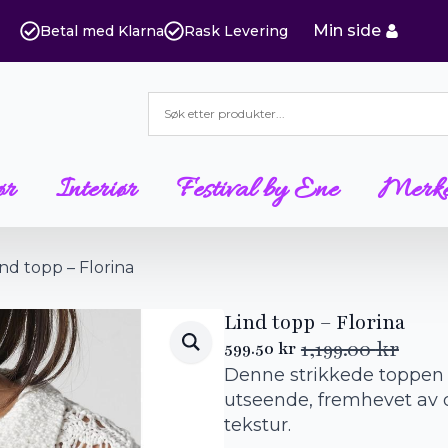
Min side
Betal med Klarna
Rask Levering
ør
Interiør
Festival by Ene
Merk
ind topp – Florina
Lind topp – Florina
1,199.00
kr
599.50
kr
Opprinnelig
Nåværende
Denne strikkede toppen f
pris
pris
var:
er:
utseende, fremhevet av 
1,199.00 kr.
599.50 kr.
tekstur.