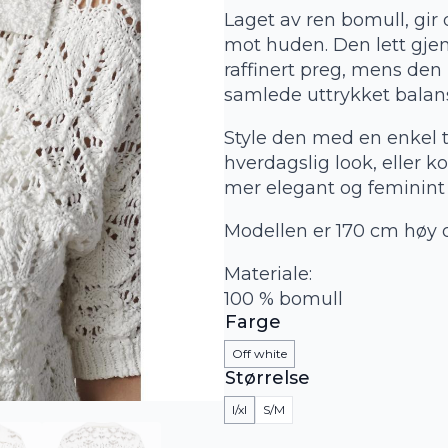
Laget av ren bomull, gir
mot huden. Den lett gjen
raffinert preg, mens den
samlede uttrykket balan
Style den med en enkel 
hverdagslig look, eller k
mer elegant og feminint
Modellen er 170 cm høy o
Materiale:
100 % bomull
Farge
Off white
Størrelse
l/xl
S/M