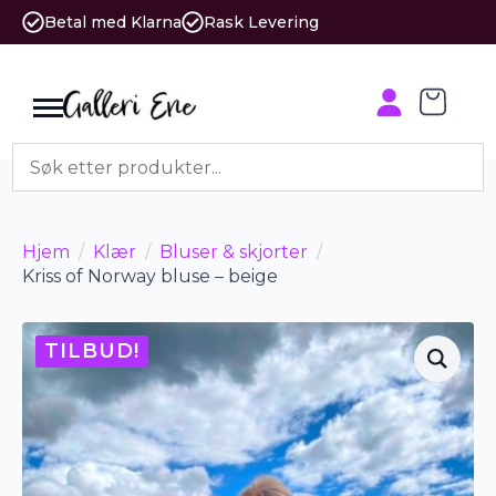
Betal med Klarna
Rask Levering
Hjem
Klær
Bluser & skjorter
Kriss of Norway bluse – beige
TILBUD!