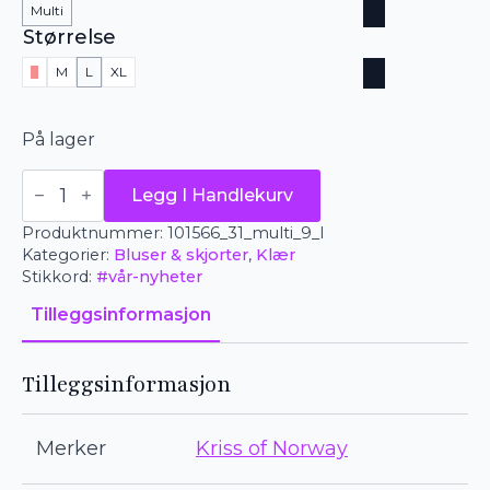
Multi
Størrelse
S
M
L
XL
På lager
Kriss
Legg I Handlekurv
of
Norway
Produktnummer:
101566_31_multi_9_l
bluse
-
Kategorier:
Bluser & skjorter
,
Klær
beige
Stikkord:
#vår-nyheter
antall
Tilleggsinformasjon
Tilleggsinformasjon
Merker
Kriss of Norway