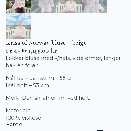
Kriss of Norway bluse – beige
1,199.00
kr
599.50
kr
Opprinnelig
Nåværende
Lekker bluse med v/hals, vide ermer, lenger
pris
pris
var:
er:
bak en foran.
1,199.00 kr.
599.50 kr.
Mål ua – ua i str m – 58 cm
Mål hoft – 53 cm
Merk! Den smalner inn ved hoft.
Materiale:
100 % viskose
Farge