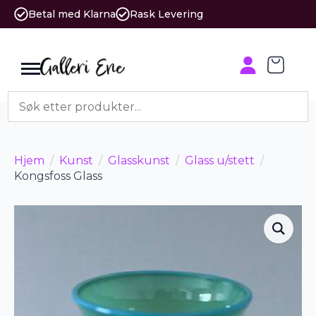
Betal med Klarna
Rask Levering
Hjem
Kunst
Glasskunst
Glass u/stett
Kongsfoss Glass