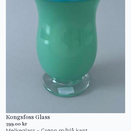
Kongsfoss Glass
399.00
kr
Melkeglass – Grønn m/blå kant