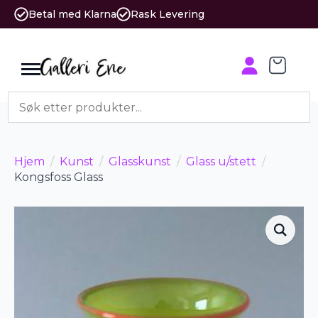
Betal med Klarna
Rask Levering
Hjem
Kunst
Glasskunst
Glass u/stett
Kongsfoss Glass