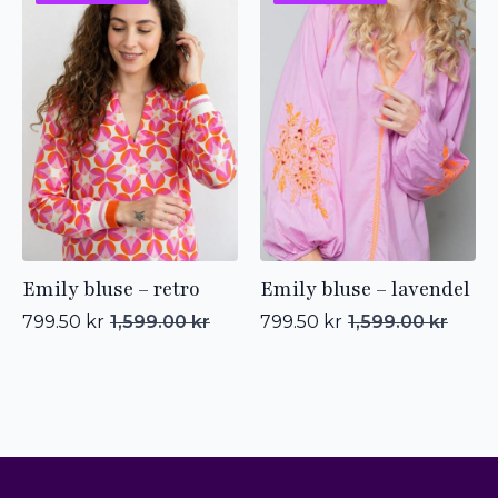
Emily bluse – retro
Emily bluse – lavendel
799.50
kr
1,599.00
kr
799.50
kr
1,599.00
kr
Opprinnelig
Nåværende
Opprinnelig
Nåværende
pris
pris
pris
pris
var:
er:
var:
er:
1,599.00 kr.
799.50 kr.
1,599.00 kr.
799.50 kr.