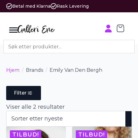
Betal med Klarna
Rask Levering
Hjem
Brands
Emily Van Den Bergh
Filter
Sortert
Viser alle 2 resultater
etter
nyeste
TILBUD!
TILBUD!