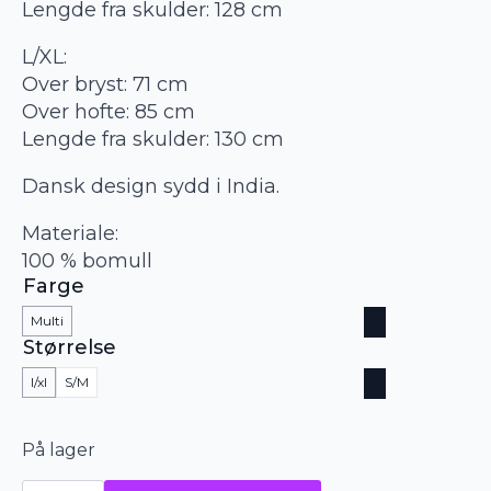
Lengde fra skulder: 128 cm
L/XL:
Over bryst: 71 cm
Over hofte: 85 cm
Lengde fra skulder: 130 cm
Dansk design sydd i India.
Materiale:
100 % bomull
Farge
Multi
Størrelse
l/xl
S/M
På lager
Wauw