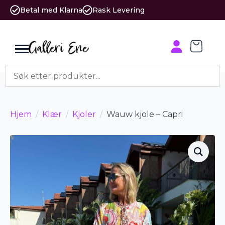
Betal med Klarna
Rask Levering
Hjem
Klær
Kjoler
Wauw kjole – Capri