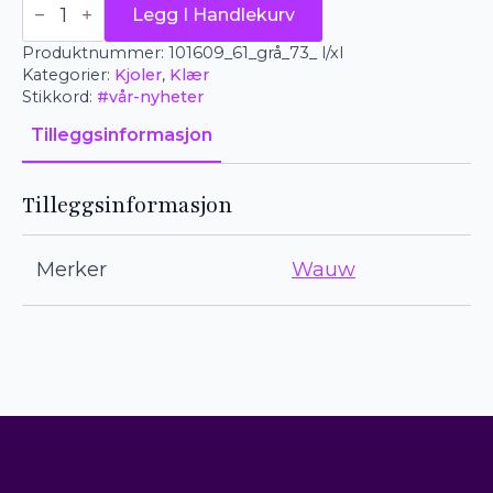
Legg I Handlekurv
kjole
-
Produktnummer:
101609_61_grå_73_ l/xl
Capri
antall
Kategorier:
Kjoler
,
Klær
Stikkord:
#vår-nyheter
Tilleggsinformasjon
Tilleggsinformasjon
Merker
Wauw