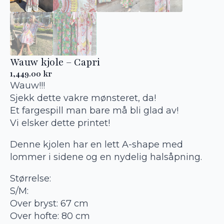
Wauw kjole – Capri
1,449.00
kr
Wauw!!!
Sjekk dette vakre mønsteret, da!
Et fargespill man bare må bli glad av!
Vi elsker dette printet!
Denne kjolen har en lett A-shape med
lommer i sidene og en nydelig halsåpning.
Størrelse:
S/M:
Over bryst: 67 cm
Over hofte: 80 cm