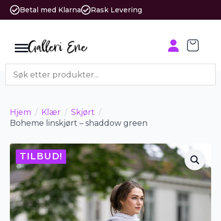
Betal med Klarna
Rask Levering
Hjem
Klær
Skjørt
Boheme linskjørt – shaddow green
TILBUD!