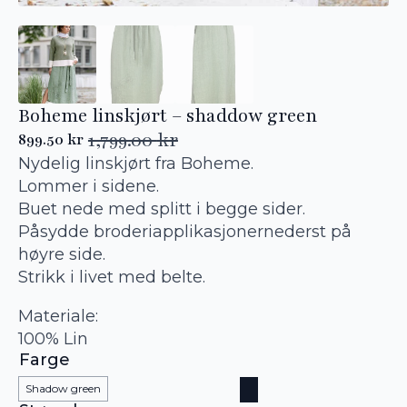
Boheme linskjørt – shaddow green
1,799.00
kr
899.50
kr
Opprinnelig
Nåværende
Nydelig linskjørt fra Boheme.
pris
pris
var:
er:
Lommer i sidene.
1,799.00 kr.
899.50 kr.
Buet nede med splitt i begge sider.
Påsydde broderiapplikasjonernederst på
høyre side.
Strikk i livet med belte.
Materiale:
100% Lin
Farge
Shadow green