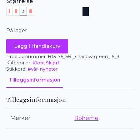
Størrelse
1
2
3
4
På lager
Boheme
Legg I Handlekurv
linskjørt
-
Produktnummer:
B13175_661_shadow green_15_3
shaddow
Kategorier:
Klær
,
Skjørt
green
antall
Stikkord:
#vår-nyheter
Tilleggsinformasjon
Tilleggsinformasjon
Merker
Boheme