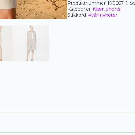
Produktnummer:
100667_1_be
Pinja
antall
Kategorier:
Klær
,
Shorts
Stikkord:
#vår-nyheter