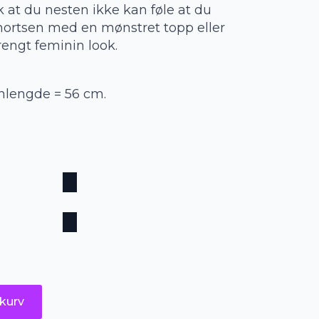
lik at du nesten ikke kan føle at du
ortsen med en mønstret topp eller
rengt feminin look.
nlengde = 56 cm.
kurv