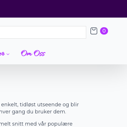
0
er
Om Oss
 enkelt, tidløst utseende og blir
hver gang du bruker dem.
ormelt snitt med vår populære