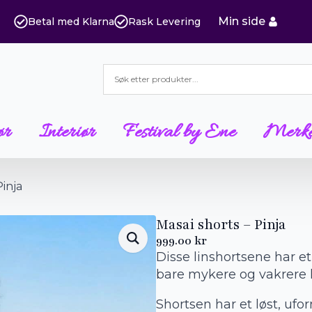
Min side
Betal med Klarna
Rask Levering
ør
Interiør
Festival by Ene
Merk
Pinja
Masai shorts – Pinja
999.00
kr
Disse linshortsene har et
bare mykere og vakrere 
Shortsen har et løst, uf