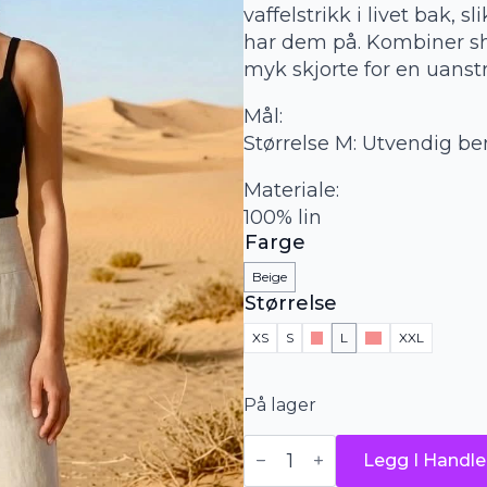
vaffelstrikk i livet bak, s
har dem på. Kombiner sh
myk skjorte for en uanst
Mål:
Størrelse M: Utvendig be
Materiale:
100% lin
Farge
Beige
Størrelse
XS
S
M
L
XL
XXL
På lager
Masai
Legg I Handle
shorts
-