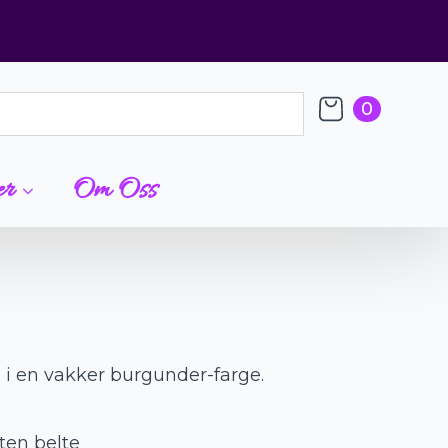
0
er
Om Oss
i i en vakker burgunder-farge.
ten belte