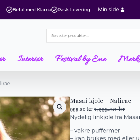
Min side
Betal med Klarna
Rask Levering
ør
Interiør
Festival by Ene
Merk
lirae
Masai kjole – Nalirae
1,999.00
kr
999.50
kr
Opprinnelig
Nåværende
Nydelig linkjole fra Masa
pris
pris
var:
er:
– vakre puffermer
1,999.00 kr.
999.50 kr.
– kan brukes med eller u