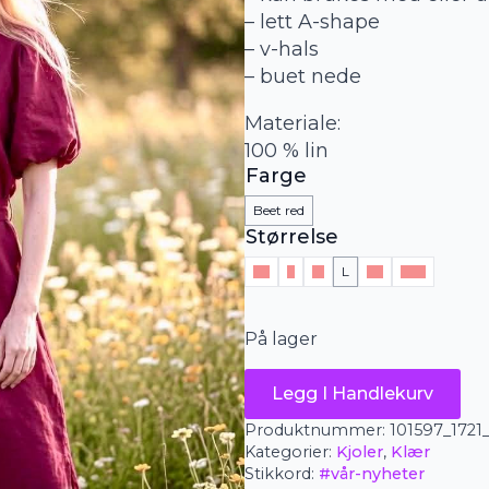
– lett A-shape
– v-hals
– buet nede
Materiale:
100 % lin
Farge
Beet red
Størrelse
XS
S
M
L
XL
XXL
På lager
Masai
Legg I Handlekurv
kjole
-
Produktnummer:
101597_1721
Nalirae
Kategorier:
Kjoler
,
Klær
antall
Stikkord:
#vår-nyheter