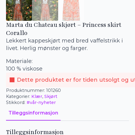
Marta du Chateau skjørt – Princess skirt
Corallo
Lekkert kappeskjørt med bred vaffelstrikk i
livet. Herlig mønster og farger.
Materiale:
100 % viskose
Dette produktet er for tiden utsolgt og ut
Produktnummer:
101260
Kategorier:
Klær
,
Skjørt
Stikkord:
#vår-nyheter
Tilleggsinformasjon
Tilleggsinformasjon