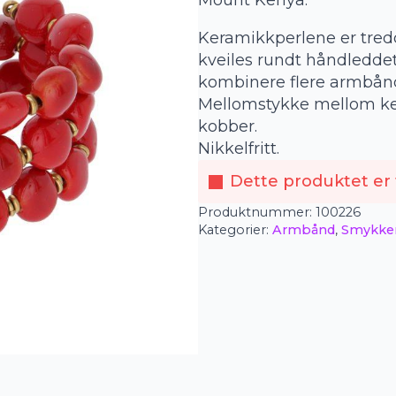
Mount Kenya.
Keramikkperlene er tredd
kveiles rundt håndleddet.
kombinere flere armbån
Mellomstykke mellom ker
kobber.
Nikkelfritt.
Dette produktet er f
Produktnummer:
100226
Kategorier:
Armbånd
,
Smykke