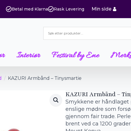
Min side
Betal med Klarna
Rask Levering
ør
Interiør
Festival by Ene
Merk
d
KAZURI Armbånd – Tinysmartie
KAZURI Armbånd – Tin
Smykkene er håndlaget p
enslige mødre som forsør
gjennom fair trade. Perl
brent ved ca 1200 grade