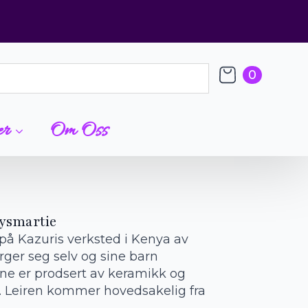
0
er
Om Oss
ysmartie
å Kazuris verksted i Kenya av
ger seg selv og sine barn
ene er prodsert av keramikk og
r. Leiren kommer hovedsakelig fra