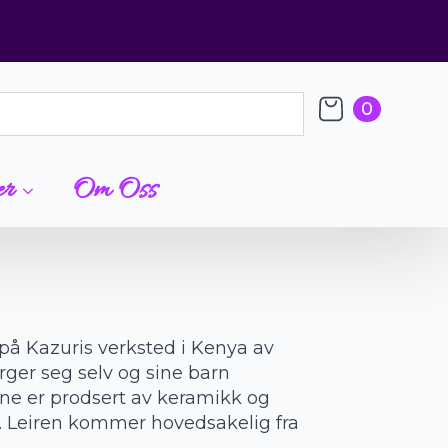
0
er
Om Oss
å Kazuris verksted i Kenya av
ger seg selv og sine barn
ene er prodsert av keramikk og
r. Leiren kommer hovedsakelig fra