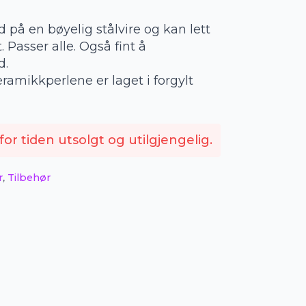
 på en bøyelig stålvire og kan lett
 Passer alle. Også fint å
d.
amikkperlene er laget i forgylt
or tiden utsolgt og utilgjengelig.
r
,
Tilbehør