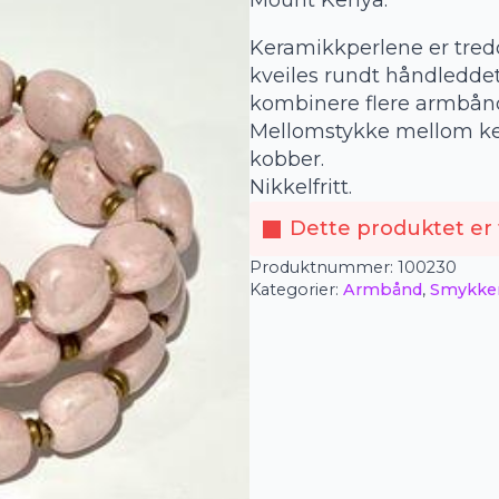
Mount Kenya.
Keramikkperlene er tredd
kveiles rundt håndleddet.
kombinere flere armbån
Mellomstykke mellom ker
kobber.
Nikkelfritt.
Dette produktet er f
Produktnummer:
100230
Kategorier:
Armbånd
,
Smykke