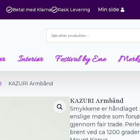
Min side
Betal med Klarna
Rask Levering
ør
Interiør
Festival by Ene
Merk
d
KAZURI Armbånd
KAZURI Armbånd
Smykkene er håndlaget p
enslige mødre som forsør
gjennom fair trade. Perl
brent ved ca 1200 grade