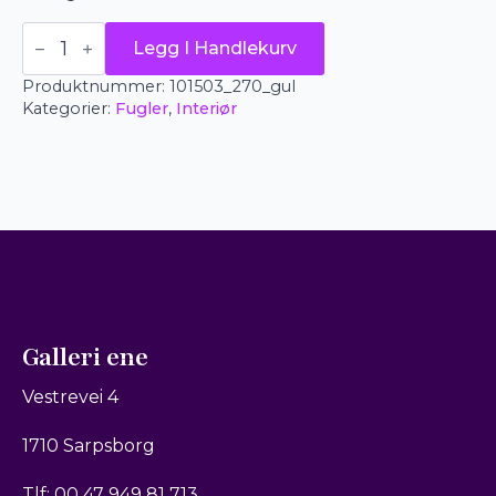
EDG
Legg I Handlekurv
papegøye
-
Produktnummer:
101503_270_gul
heng
-
Kategorier:
Fugler
,
Interiør
gul
antall
Galleri ene
Vestrevei 4
1710 Sarpsborg
Tlf: 00 47 949 81 713