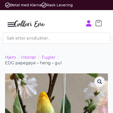
Betal med Klarna
Rask Levering
Hjem
Interiør
Fugler
EDG papegøye – heng – gul