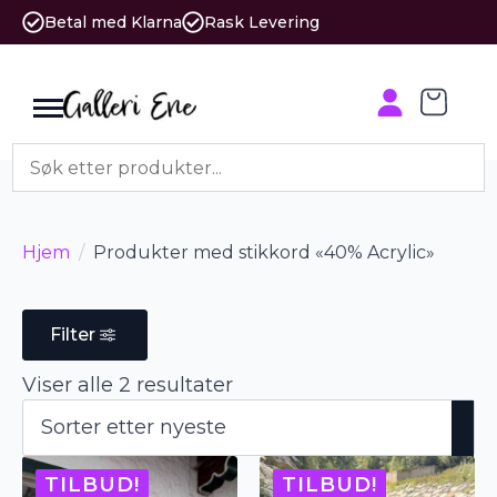
Betal med Klarna
Rask Levering
Hjem
Produkter med stikkord «40% Acrylic»
Filter
Sortert
Viser alle 2 resultater
etter
nyeste
TILBUD!
TILBUD!