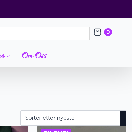
0
er
Om Oss