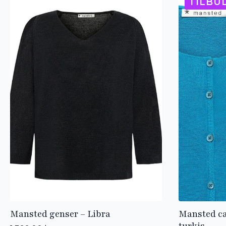
nyeste
TILBU
Mansted genser – Libra
Mansted c
turkis