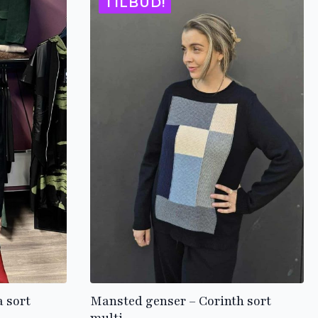
TILBUD!
 sort
Mansted genser – Corinth sort
multi