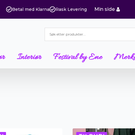
Min side
Betal med Klarna
Rask Levering
ør
Interiør
Festival by Ene
Merk