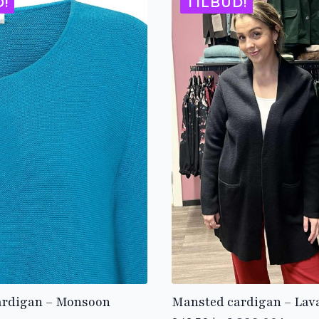
D!
TILBUD!
ardigan – Monsoon
Mansted cardigan – Lava