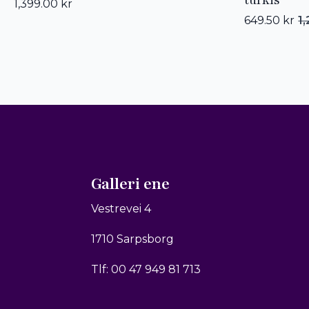
1,399.00
kr
649.50
kr
1
Opprinneli
Nåværend
pris
pris
var:
er:
1,299.00 kr.
649.50 kr.
Galleri ene
Vestrevei 4
1710 Sarpsborg
Tlf: 00 47 949 81 713