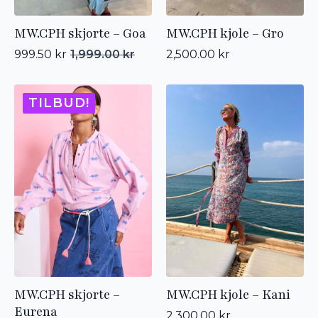
MW.CPH skjorte – Goa
MW.CPH kjole – Gro
999.50
kr
1,999.00
kr
2,500.00
kr
Opprinnelig
Nåværende
pris
pris
var:
er:
1,999.00 kr.
999.50 kr.
TILBUD!
MW.CPH skjorte –
MW.CPH kjole – Kani
Eurena
2,300.00
kr