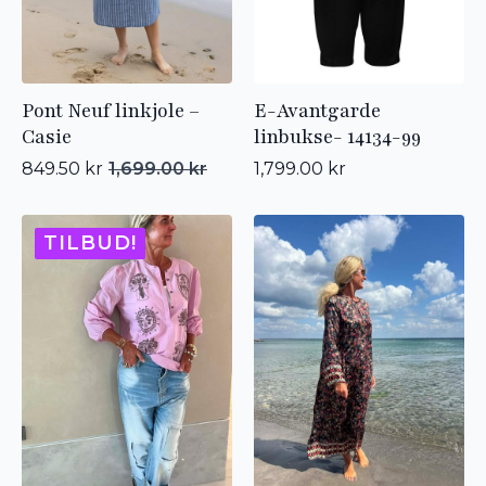
Pont Neuf linkjole –
E-Avantgarde
Casie
linbukse- 14134-99
849.50
kr
1,699.00
kr
1,799.00
kr
Opprinnelig
Nåværende
pris
pris
var:
er:
1,699.00 kr.
849.50 kr.
TILBUD!