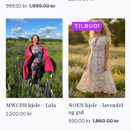
999.50
kr
1,999.00
kr
Opprinnelig
Nåværende
pris
pris
var:
er:
1,999.00 kr.
999.50 kr.
TILBUD!
MW.CPH kjole – Lola
NOEN kjole – lavendel
og gul
2,500.00
kr
930.00
kr
1,860.00
kr
Opprinnelig
Nåværende
pris
pris