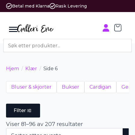
Betal med Klarna
Rask Levering
Hjem
Klær
Side 6
Bluser & skjorter
Bukser
Cardigan
Gense
Filter
Sortert
Viser 81–96 av 207 resultater
etter