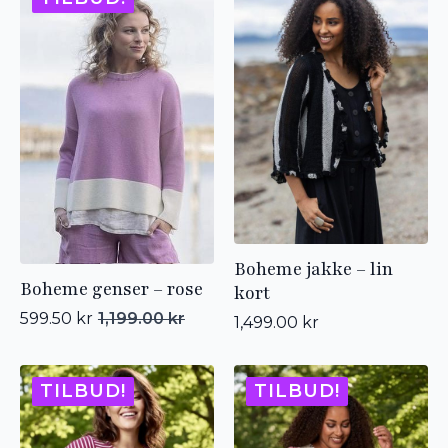
Boheme jakke – lin
Boheme genser – rose
kort
599.50
kr
1,199.00
kr
1,499.00
kr
Opprinnelig
Nåværende
pris
pris
var:
er:
1,199.00 kr.
599.50 kr.
TILBUD!
TILBUD!