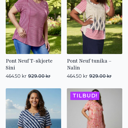
Pont Neuf T-skjorte
Pont Neuf tunika –
Sini
Nalin
464.50
kr
929.00
kr
464.50
kr
929.00
kr
Opprinnelig
Nåværende
Opprinnelig
Nåværende
pris
pris
pris
pris
var:
er:
var:
er:
929.00 kr.
464.50 kr.
929.00 kr.
464.50 kr.
TILBUD!