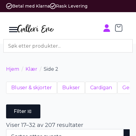
Betal med Klarna
Rask Levering
Hjem
Klær
Side 2
Bluser & skjorter
Bukser
Cardigan
Gense
Filter
Sortert
Viser 17–32 av 207 resultater
etter