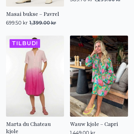
Opprinnelig
Nåværende
pris
pris
Masai bukse – Pavrel
var:
er:
1,299.00 kr.
389.70 kr.
699.50
kr
1,399.00
kr
Opprinnelig
Nåværende
pris
pris
var:
er:
1,399.00 kr.
699.50 kr.
TILBUD!
Marta du Chateau
Wauw kjole – Capri
kjole
1,449.00
kr