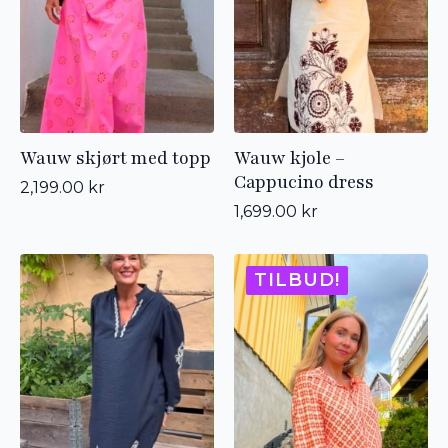
Wauw skjørt med topp
Wauw kjole –
Cappucino dress
2,199.00
kr
1,699.00
kr
TILBUD!