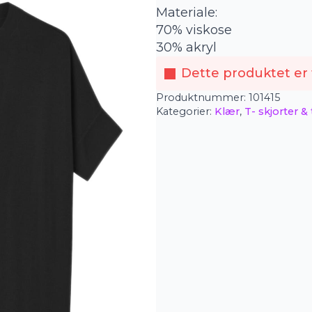
Materiale:
70% viskose
30% akryl
Dette produktet er f
Produktnummer:
101415
Kategorier:
Klær
,
T- skjorter &