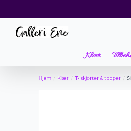
Klær
Tilbeh
Hjem
Klær
T- skjorter & topper
S