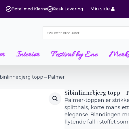
Min side
Betal med Klarna
Rask Levering
ør
Interiør
Festival by Ene
Merk
ibinlinnebjerg topp – Palmer
Sibinlinnebjerg topp –
Palmer-toppen er strikke
splitthals, korte mansje
eleganse. Blandingen me
flytende fall i stoffet so