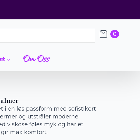
0
er
Om Oss
 Palmer
t i en løs passform med sofistikert
ttermer og utstråler moderne
d viskose føles myk og har et
m gir max komfort.