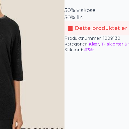
50% viskose
50% lin
Dette produktet er f
Produktnummer:
1009130
Kategorier:
Klær
,
T- skjorter &
Stikkord:
#3år