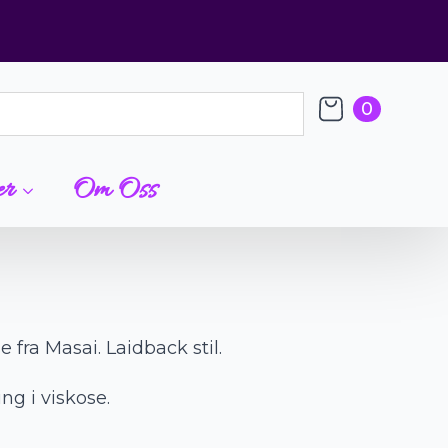
0
er
Om Oss
e fra Masai. Laidback stil.
ng i viskose.