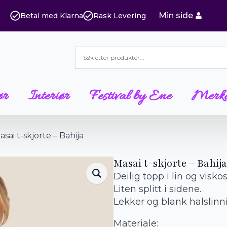
Min side
Betal med Klarna
Rask Levering
ør
Interiør
Festival by Ene
Merk
asai t-skjorte – Bahija
Masai t-skjorte – Bahija
Deilig topp i lin og viskos
Liten splitt i sidene.
Lekker og blank halslinni
Materiale: