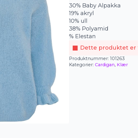
30% Baby Alpakka
19% akryl
10% ull
38% Polyamid
% Elestan
Dette produktet er f
Produktnummer:
101263
Kategorier:
Cardigan
,
Klær