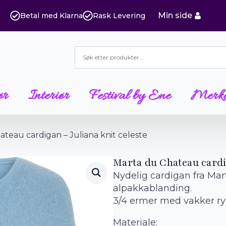
Min side
Betal med Klarna
Rask Levering
ør
Interiør
Festival by Ene
Merk
teau cardigan – Juliana knit celeste
Marta du Chateau cardig
Nydelig cardigan fra Mar
alpakkablanding.
3/4 ermer med vakker ry
Materiale: