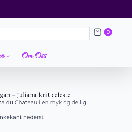
0
er
Om Oss
an – Juliana knit celeste
ta du Chateau i en myk og deilig
nkekant nederst.